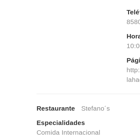
Telé
8580
Hora
10:
Pág
http
laha
Restaurante
Stefano´s
Especialidades
Comida Internacional