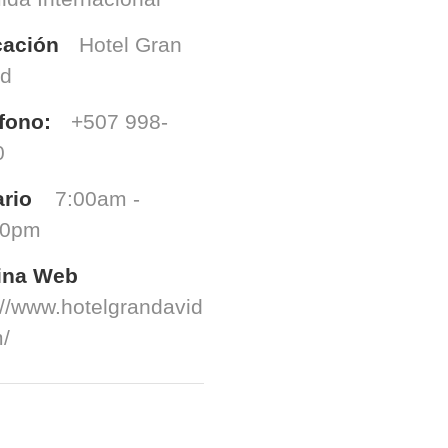
cación
Hotel Gran
id
fono:
+507 998-
0
rio
7:00am -
00pm
ina Web
://www.hotelgrandavid
/