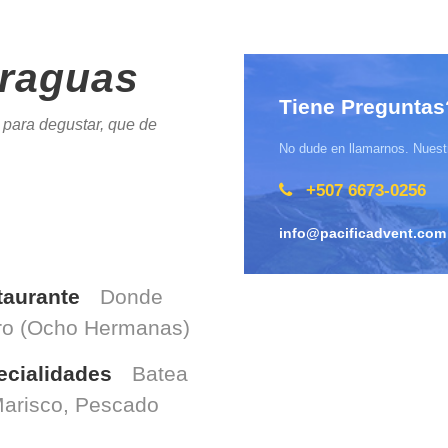
eraguas
Tiene Preguntas
 para degustar, que de
No dude en llamarnos. Nuestr
+507 6673-0256
info@pacificadvent.com
taurante
Donde
ro (Ocho Hermanas)
ecialidades
Batea
arisco, Pescado