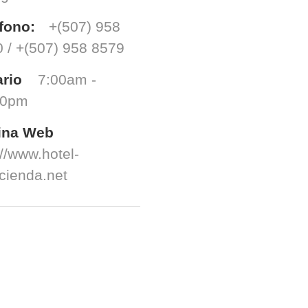
fono:
+(507) 958
 / +(507) 958 8579
rio
7:00am -
00pm
ina Web
://www.hotel-
cienda.net