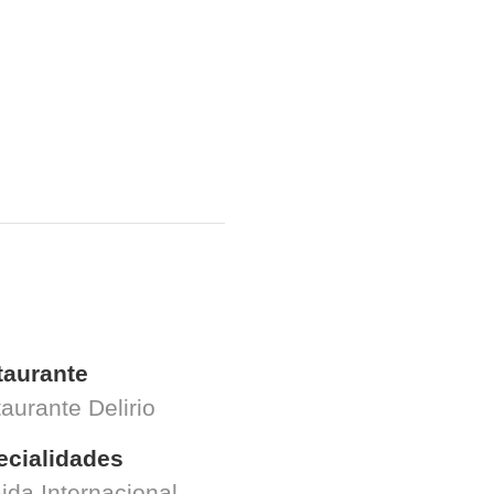
taurante
aurante Delirio
ecialidades
da Internacional