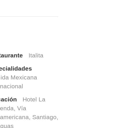
taurante
Italita
ecialidades
ida Mexicana
rnacional
cación
Hotel La
enda, Vía
ramericana, Santiago,
aguas