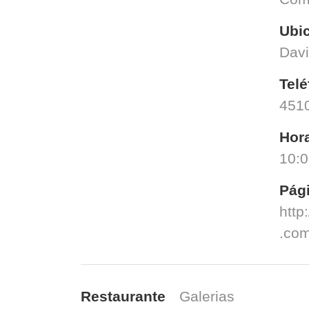
Ubi
Dav
Telé
451
Hora
10:
Pág
http
.com
Restaurante
Galerias