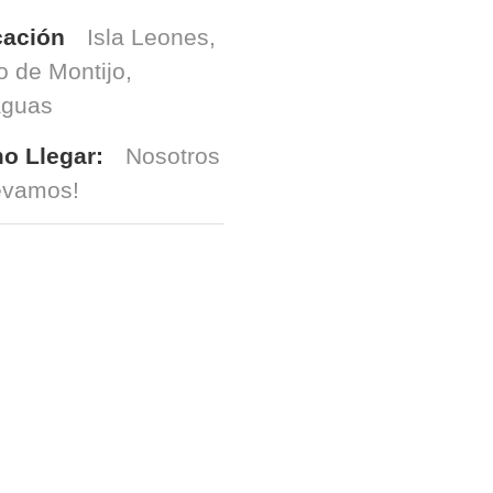
cación
Isla Leones,
o de Montijo,
aguas
o Llegar:
Nosotros
levamos!