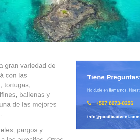
a gran variedad de
á con las
Tiene Preguntas
 tortugas,
No dude en llamarnos. Nuestr
fines, ballenas y
+507 6673-0256
una de las mejores
.
info@pacificadvent.com
eles, pargos y
 los arrecifes. Otros