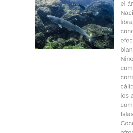
el á
Naci
libr
con
efec
blan
Niño
como
corr
cáli
los 
como
Isla
Coco
ofre