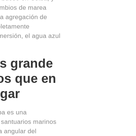
cambios de marea
la agregación de
pletamente
mersión, el agua azul
s grande
os que en
ugar
ba es una
 santuarios marinos
 angular del