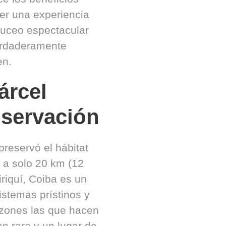
er una experiencia
uceo espectacular
erdaderamente
en.
árcel
servación
preservó el hábitat
ar a solo 20 km (12
iriquí, Coiba es un
stemas prístinos y
azones las que hacen
n rara y un lugar de