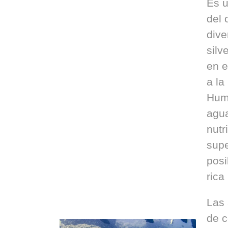
Es 
del 
dive
silv
en e
a la
Hum
agua
nutr
supe
posi
rica
Las 
de c