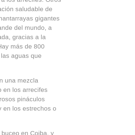
ción saludable de
 mantarrayas gigantes
rande del mundo, a
a, gracias a la
 Hay más de 800
 las aguas que
cen una mezcla
 en los arrecifes
rosos pináculos
 en los estrechos o
l buceo en Coiba, y