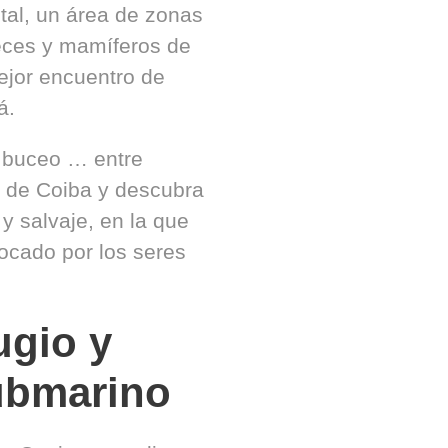
tal, un área de zonas
peces y mamíferos de
ejor encuentro de
á.
r buceo … entre
a de Coiba y descubra
y salvaje, en la que
tocado por los seres
ugio y
ubmarino