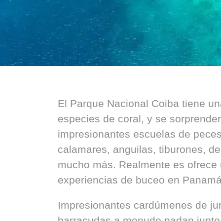
El Parque Nacional Coiba tiene un
especies de coral, y se sorprender
impresionantes escuelas de peces,
calamares, anguilas, tiburones, del
mucho más. Realmente es ofrece 
experiencias de buceo en Panamá
Impresionantes cardúmenes de jur
barracudas a menudo nadan junto a