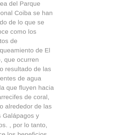
rea del Parque
onal Coiba se han
ado de lo que se
oce como los
tos de
queamiento de El
, que ocurren
 resultado de las
ientes de agua
da que fluyen hacia
arrecifes de coral,
 alrededor de las
s Galápagos y
s. , por lo tanto,
ce los beneficios