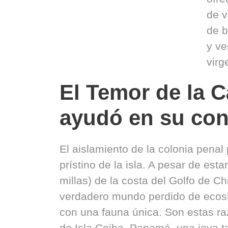
de v
de b
y v
virg
El Temor de la C
ayudó en su con
El aislamiento de la colonia penal 
prístino de la isla. A pesar de est
millas) de la costa del Golfo de Ch
verdadero mundo perdido de ecosi
con una fauna única. Son estas r
de Isla Coiba, Panamá, una joya ta