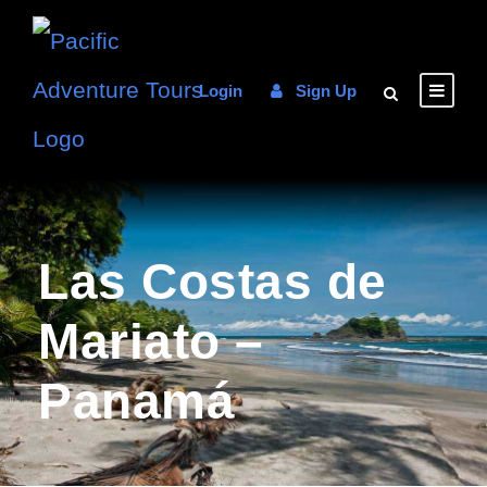
Login
Sign Up
Las Costas de
Mariato –
Panamá