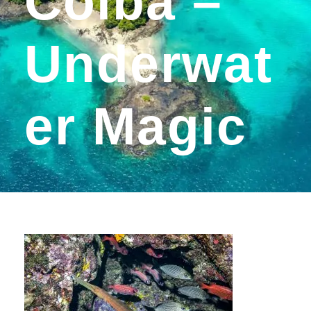
Coiba –
Underwat
Er Magic