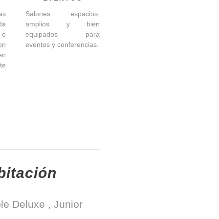
as
Salones espacios,
da
amplios y bien
 e
equipados para
on
eventos y conferencias.
en
te
bitación
le Deluxe , Junior