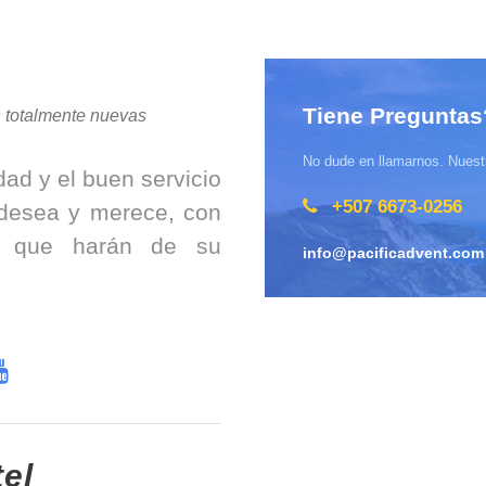
Tiene Preguntas
 totalmente nuevas
No dude en llamarnos. Nuestr
ad y el buen servicio
+507 6673-0256
desea y merece, con
s que harán de su
info@pacificadvent.com
tel