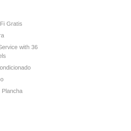
Fi Gratis
ra
Service with 36
ls
condicionado
no
y Plancha