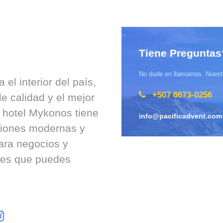
Tiene Preguntas
No dude en llamarnos. Nuestr
el interior del país,
+507 6673-0256
e calidad y el mejor
el hotel Mykonos tiene
info@pacificadvent.com
aciones modernas y
para negocios y
ones que puedes