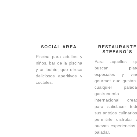
SOCIAL AREA
RESTAURANTE
STEFANO´S
Piscina para adultos y
Para aquellos q
niños, bar de la piscina
buscan plat
y un bohío, que ofrece
especiales y vin
deliciosos aperitivos y
gourmet que gustan
cócteles.
cualquier palada
gastronomía
internacional crea
para satisfacer tod
sus antojos culinarios
permitirle disfrutar 
nuevas experiencia
paladar.