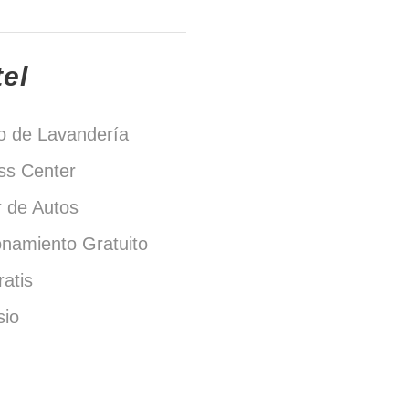
tel
io de Lavandería
ss Center
r de Autos
onamiento Gratuito
atis
io