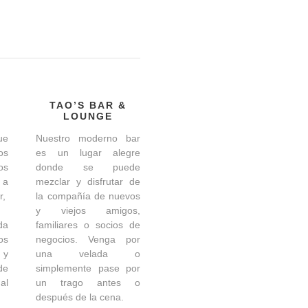
TAO’S BAR &
LOUNGE
ue
Nuestro moderno bar
os
es un lugar alegre
os
donde se puede
 a
mezclar y disfrutar de
r,
la compañía de nuevos
y viejos amigos,
da
familiares o socios de
os
negocios. Venga por
 y
una velada o
de
simplemente pase por
s
al
un trago antes o
después de la cena.