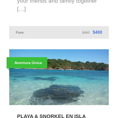
your friends and family together
[…]
$400
From
$450
Aventura Única
PLAYA & SNORKEL EN ISLA