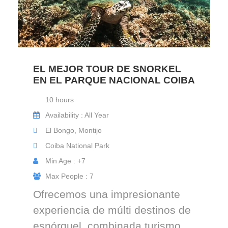
EL MEJOR TOUR DE SNORKEL
EN EL PARQUE NACIONAL COIBA
10 hours
Availability : All Year
El Bongo, Montijo
Coiba National Park
Min Age : +7
Max People : 7
Ofrecemos una impresionante
experiencia de múlti destinos de
esnórquel, combinada turismo