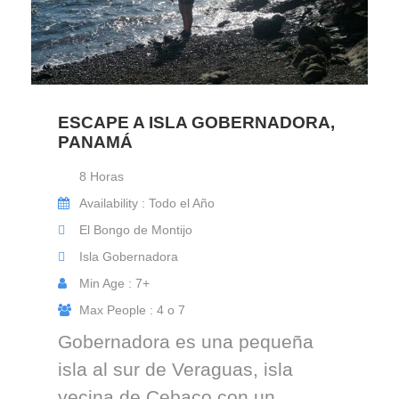
ESCAPE A ISLA GOBERNADORA,
PANAMÁ
8 Horas
Availability : Todo el Año
El Bongo de Montijo
Isla Gobernadora
Min Age : 7+
Max People : 4 o 7
Gobernadora es una pequeña
isla al sur de Veraguas, isla
vecina de Cebaco con un