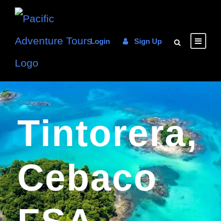
Login
Sign Up
Tintorera,
Cebaco