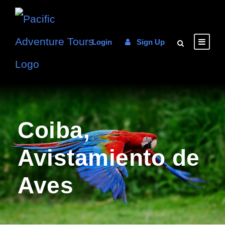
Login
Sign Up
Coiba,
Avistamiento de
Aves