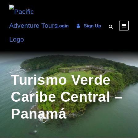
Login
Sign Up
Turismo Verde
Caribe Central –
Panamá