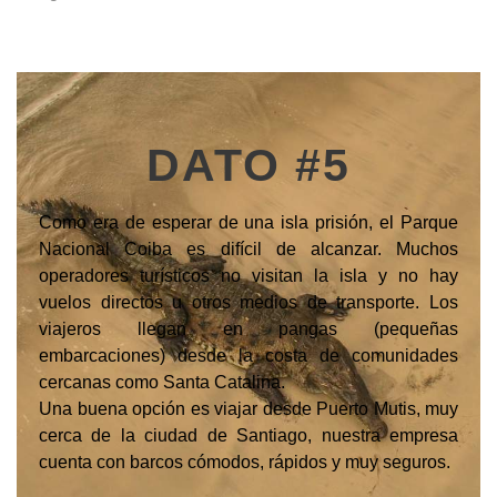
DATO #5
Como era de esperar de una isla prisión, el Parque
Nacional Coiba es difícil de alcanzar. Muchos
operadores turísticos no visitan la isla y no hay
vuelos directos u otros medios de transporte. Los
viajeros llegan en pangas (pequeñas
embarcaciones) desde la costa de comunidades
cercanas como Santa Catalina.
Una buena opción es viajar desde Puerto Mutis, muy
cerca de la ciudad de Santiago, nuestra empresa
cuenta con barcos cómodos, rápidos y muy seguros.