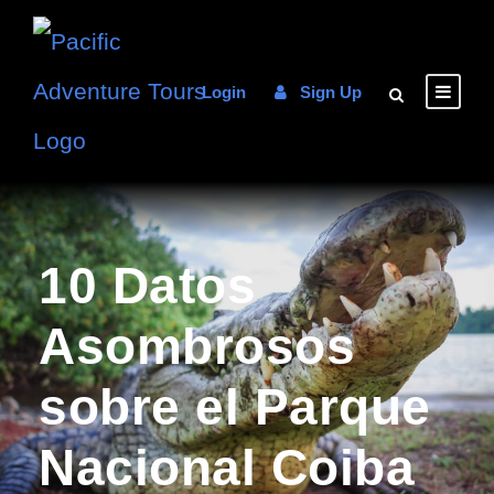
Login
Sign Up
10 Datos
Asombrosos
sobre el Parque
Nacional Coiba