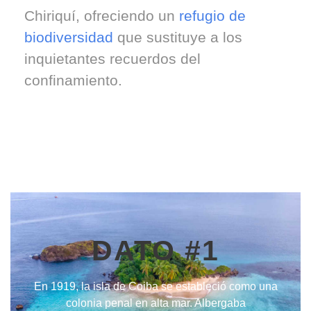
Chiriquí, ofreciendo un
refugio de
biodiversidad
que sustituye a los
inquietantes recuerdos del
confinamiento.
DATO #1
En 1919, la isla de Coiba se estableció como una
colonia penal en alta mar. Albergaba