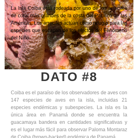
La Isla Coiba está rodeada por uno de los arrecifes
de coral más grandes de la costa del Pacífico de las
Américas. Los arrecifes actúan como refugio para las
especies que escapan de los efectos del Fenómeno
del Niño.
DATO #8
Coiba es el paraíso de los observadores de aves con
147 especies de aves en la isla, incluidas 21
especies endémicas y subespecies. La isla es la
única área en Panamá donde se encuentra la
guacamaya bandera en cantidades significativas y
es el lugar más fácil para observar Paloma Montaraz
de Coiba (brown-backed) endémica de Panamá.