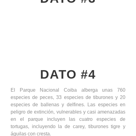
En 2005, el Parque Nacional de Coiba fue declarado
Patrimonio de la Humanidad por la UNESCO debido
a su importancia evolutiva y la población de especies
en riesgo en las islas.
DATO #4
El Parque Nacional Coiba alberga unas 760
especies de peces, 33 especies de tiburones y 20
especies de ballenas y delfines. Las especies en
peligro de extinción, vulnerables y casi amenazadas
en el parque incluyen las cuatro especies de
tortugas, incluyendo la de carey, tiburones tigre y
águilas con cresta.