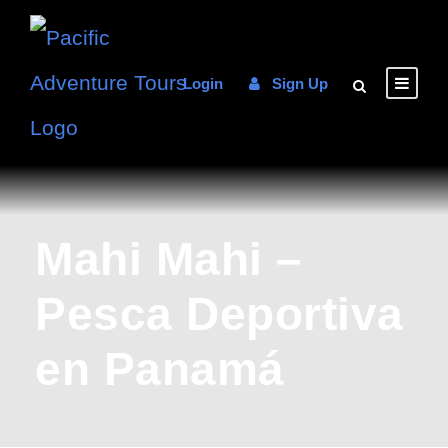
Login
Sign Up
Mahi Mahi –
Pesca Deportiva
en Panamá