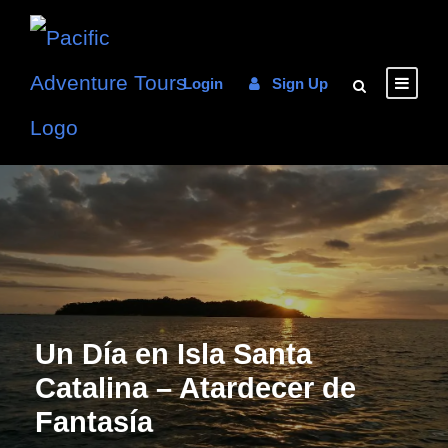
Login
Sign Up
Un Día en Isla Santa
Catalina – Atardecer de
Fantasía