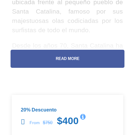
ubicada frente al pequeño pueblo de
Santa Catalina, famoso por sus
majestuosas olas codiciadas por los
surfistas de todo el mundo.
Desde los años 70, Santa Catalina ha
sido conocida por sus buenas olas
READ MORE
para el surf de clase mundial. Es un
pueblo pintoresco, donde se distingue
la diversidad cultural y un ambiente
relajado, y donde escuchas el canto
de muchas aves durante las tardes.
20% Descuento
Inicialmente un pueblo de
$400
$750
From
pescadores, ahora convertido en un