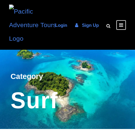
Login
Sign Up
Category
Surf