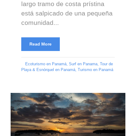
largo tramo de costa prístina
está salpicado de una pequeña
comunidad...
Read More
Ecoturismo en Panamá
,
Surf en Panama
,
Tour de
Playa & Esnórquel en Panamá
,
Turismo en Panamá