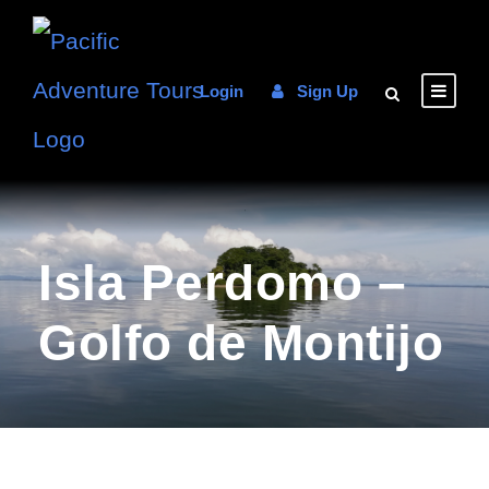
Login
Sign Up
Isla Perdomo –
Golfo de Montijo