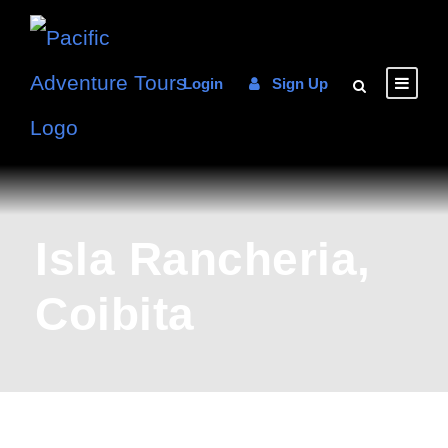
Login
Sign Up
Isla Rancheria,
Coibita