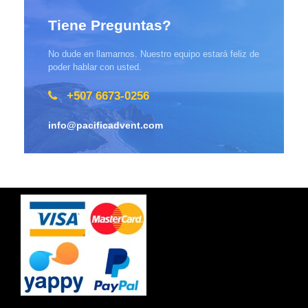
Tiene Preguntas?
No dude en llamarnos. Nuestro equipo estará feliz de
poder hablar con usted.
+507 6673-0256
info@pacificadvent.com