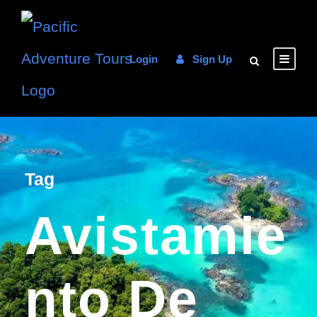
Login
Sign Up
Tag
Avistamie
Nto De