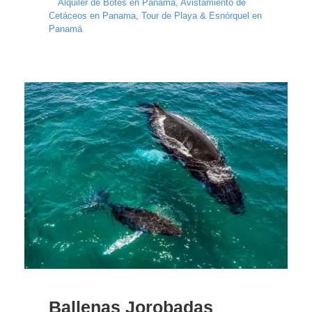
Alquiler de Botes en Panama
,
Avistamiento de
Cetáceos en Panama
,
Tour de Playa & Esnórquel en
Panamá
Ballenas Jorobadas