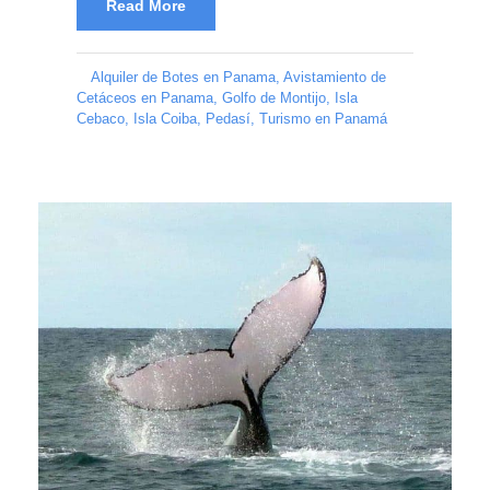
Read More
Alquiler de Botes en Panama
,
Avistamiento de
Cetáceos en Panama
,
Golfo de Montijo
,
Isla
Cebaco
,
Isla Coiba
,
Pedasí
,
Turismo en Panamá