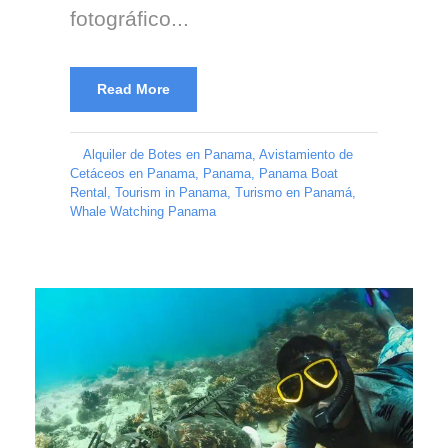
fotográfico...
Read More
Alquiler de Botes en Panama
,
Avistamiento de
Cetáceos en Panama
,
Panama
,
Panama Boat
Rental
,
Tourism in Panama
,
Turismo en Panamá
,
Whale Watching Panama