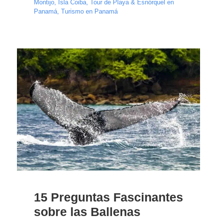
Montijo
,
Isla Coiba
,
Tour de Playa & Esnórquel en
Panamá
,
Turismo en Panamá
15 Preguntas Fascinantes
sobre las Ballenas