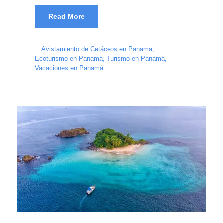
Read More
Avistamiento de Cetáceos en Panama
,
Ecoturismo en Panamá
,
Turismo en Panamá
,
Vacaciones en Panamá