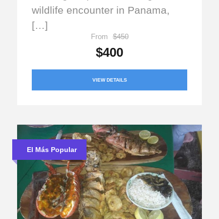
wildlife encounter in Panama,
[…]
From
$450
$400
VIEW DETAILS
El Más Popular