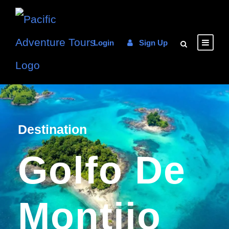
Login
Sign Up
Destination
Golfo De
Montijo