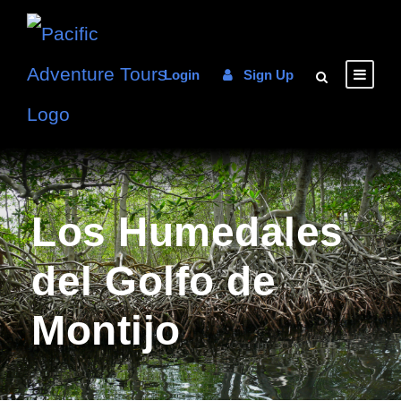
Login
Sign Up
Los Humedales
del Golfo de
Montijo