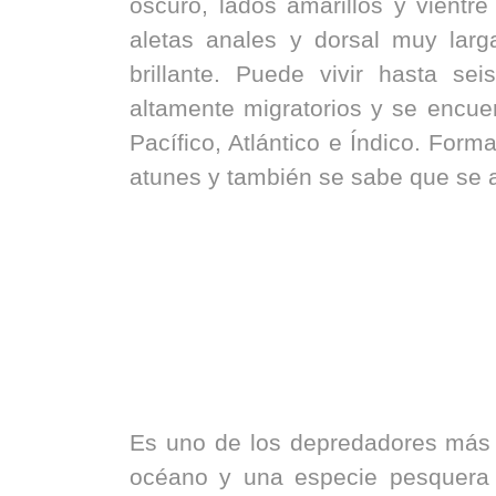
oscuro, lados amarillos y vientre
aletas anales y dorsal muy larga
brillante. Puede vivir hasta se
altamente migratorios y se encue
Pacífico, Atlántico e Índico. Form
atunes y también se sabe que se a
Estas migraciones probablemen
su comportamiento de desove y 
alimentarias.
Es uno de los depredadores más r
océano y una especie pesquera 