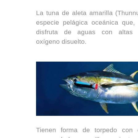
La tuna de aleta amarilla (Thunn
especie pelágica oceánica que,
disfruta de aguas con altas 
oxígeno disuelto.
Tienen forma de torpedo con d