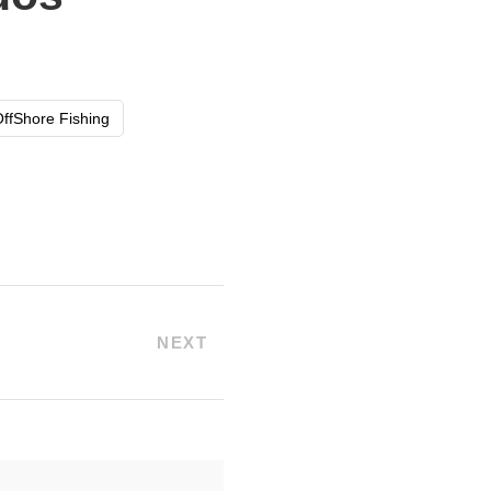
ffShore Fishing
NEXT