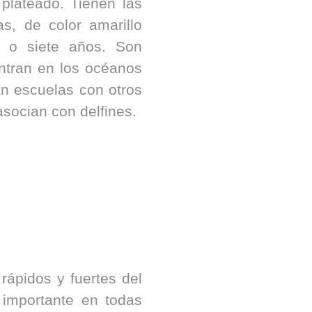
 plateado. Tienen las
s, de color amarillo
is o siete años. Son
ntran en los océanos
an escuelas con otros
socian con delfines.
te correspondan con
con sus necesidades
ápidos y fuertes del
importante en todas