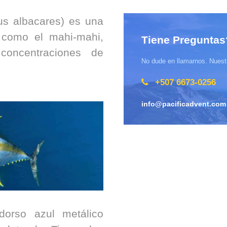
us albacares) es una
 como el mahi-mahi,
Tiene Preguntas
concentraciones de
No dude en llamarnos. Nuestr
+507 6673-0256
info@pacificadvent.com
orso azul metálico