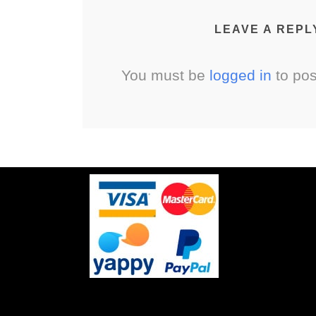
LEAVE A REPL
You must be
logged in
to po