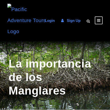
Login
Sign Up
La importancia
de los
Manglares