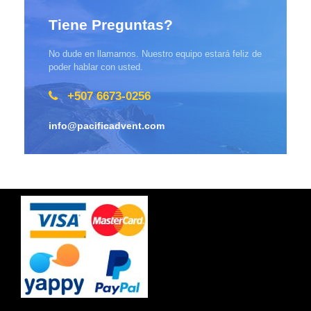
Tiene Preguntas?
No dude en llamarnos. Nuestro equipo estará feliz de
poder hablar con usted.
+507 6673-0256
info@pacificadvent.com